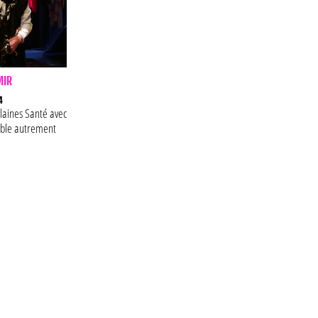
MIR
4
laines Santé
avec
ble autrement