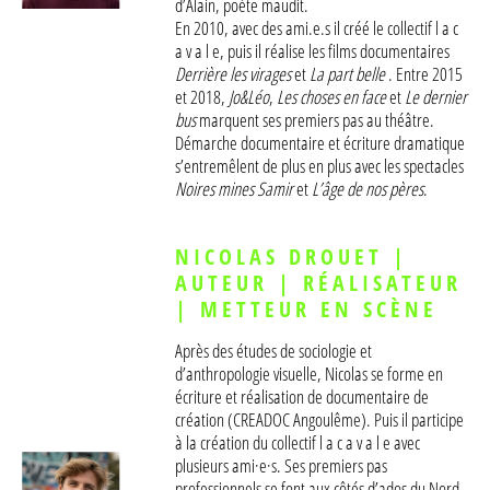
d’Alain, poète maudit.
En 2010, avec des ami.e.s il créé le collectif l a c
a v a l e, puis il réalise les films documentaires
Derrière les virages
et
La part belle
. Entre 2015
et 2018,
Jo&Léo
,
Les choses en face
et
Le dernier
bus
marquent ses premiers pas au théâtre.
Démarche documentaire et écriture dramatique
s’entremêlent de plus en plus avec les spectacles
Noires mines Samir
et
L’âge de nos pères
.
NICOLAS DROUET |
AUTEUR | RÉALISATEUR
| METTEUR EN SCÈNE
Après des études de sociologie et
d’anthropologie visuelle, Nicolas se forme en
écriture et réalisation de documentaire de
création (CREADOC Angoulême). Puis il participe
à la création du collectif l a c a v a l e avec
plusieurs ami·e·s. Ses premiers pas
professionnels se font aux côtés d’ados du Nord