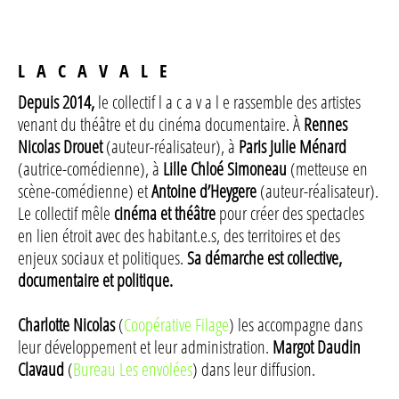
L A C A V A L E
Depuis 2014,
le collectif l a c a v a l e rassemble des artistes
venant du théâtre et du cinéma documentaire. À
Rennes
Nicolas Drouet
(auteur-réalisateur), à
Paris Julie Ménard
(autrice-comédienne), à
Lille Chloé Simoneau
(metteuse en
scène-comédienne) et
Antoine d’Heygere
(auteur-réalisateur).
Le collectif mêle
cinéma et théâtre
pour créer des spectacles
en lien étroit avec des habitant.e.s, des territoires et des
enjeux sociaux et politiques.
Sa démarche est collective,
documentaire et politique.
Charlotte Nicolas
(
Coopérative Filage
) les accompagne dans
leur développement et leur administration.
Margot Daudin
Clavaud
(
Bureau Les envolées
) dans leur diffusion.