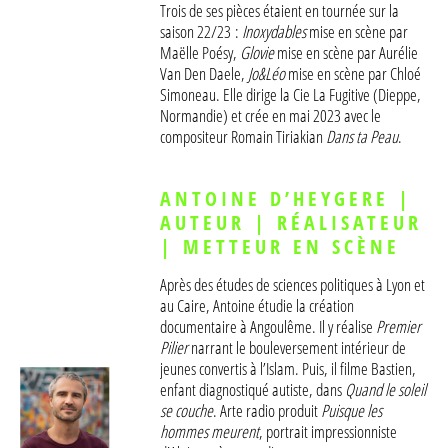
Trois de ses pièces étaient en tournée sur la
LABORATOIRES
saison 22/23 :
Inoxydables
mise en scène par
Maëlle Poésy,
Glovie
mise en scène par Aurélie
Van Den Daele,
Jo&Léo
mise en scène par Chloé
AGENDA
Simoneau. Elle dirige la Cie La Fugitive (Dieppe,
Normandie) et crée en mai 2023 avec le
compositeur Romain Tiriakian
Dans ta Peau
.
ANTOINE D’HEYGERE |
AUTEUR | RÉALISATEUR
| METTEUR EN SCÈNE
Après des études de sciences politiques à Lyon et
au Caire, Antoine étudie la création
documentaire à Angoulême. Il y réalise
Premier
Pilier
narrant le bouleversement intérieur de
jeunes convertis à l’Islam. Puis, il filme Bastien,
enfant diagnostiqué autiste, dans
Quand le soleil
se couche
. Arte radio produit
Puisque les
hommes meurent
, portrait impressionniste