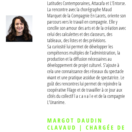
Latitudes Contemporaines
,
Attacafa
et L’Entorse.
La rencontre avec la chorégraphe Maud
Marquet de la
Compagnie En Lacets
, oriente son
parcours vers le travail en compagnie. Elle y
concilie son amour des arts et de la création avec
celui des calculettes et des classeurs, des
tableaux, des listes et des prévisions.
Sa curiosité lui permet de développer les
compétences multiples de l’administration, la
production et la diffusion nécessaires au
développement de projet culturel. S’ajoute à
cela une connaissance des réseaux du spectacle
vivant et une pratique assidue de spectatrice. Le
goût des rencontres lui permet de rejoindre la
coopérative Filage
et de travailler à ce jour aux
côtés du
collectif l a c a v a l e
et de la
compagnie
L’Unanime
.
MARGOT DAUDIN
CLAVAUD | CHARGÉE DE