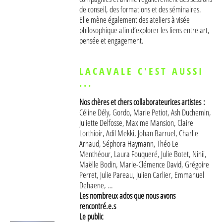
de conseil, des formations et des séminaires.
Elle mène également des ateliers à visée
philosophique afin d’explorer les liens entre art,
pensée et engagement.
LACAVALE C'EST AUSSI
...
Nos chères et chers collaborateurices artistes :
Céline Dély, Gordo, Marie Petiot, Ash Duchemin,
Juliette Delfosse, Maxime Mansion, Claire
Lorthioir, Adil Mekki, Johan Barruel, Charlie
Arnaud, Séphora Haymann, Théo Le
Menthéour, Laura Fouqueré, Julie Botet, Ninii,
Maëlle Bodin, Marie-Clémence David, Grégoire
Perret, Julie Pareau, Julien Carlier, Emmanuel
Dehaene, …
Les nombreux ados que nous avons
rencontré.e.s
Le public