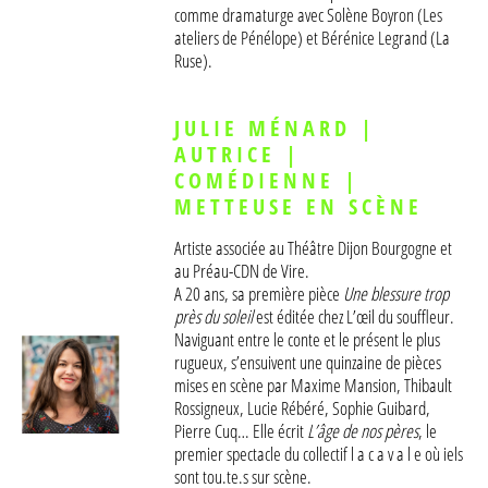
comme dramaturge avec Solène Boyron (
Les
ateliers de Pénélope
) et Bérénice Legrand (
La
Ruse
).
JULIE MÉNARD |
AUTRICE |
COMÉDIENNE |
METTEUSE EN SCÈNE
Artiste associée au Théâtre Dijon Bourgogne et
au Préau-CDN de Vire.
A 20 ans, sa première pièce
Une blessure trop
près du soleil
est éditée chez L’œil du souffleur.
Naviguant entre le conte et le présent le plus
rugueux, s’ensuivent une quinzaine de pièces
mises en scène par Maxime Mansion, Thibault
LACAVALE
Rossigneux, Lucie Rébéré, Sophie Guibard,
Pierre Cuq… Elle écrit
L’âge de nos pères
, le
premier spectacle du collectif l a c a v a l e où iels
CRÉATIONS
sont tou.te.s sur scène.