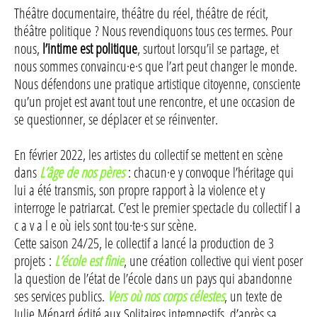
Théâtre documentaire, théâtre du réel, théâtre de récit,
théâtre politique ? Nous revendiquons tous ces termes. Pour
nous,
l’intime est politique
, surtout lorsqu’il se partage, et
nous sommes convaincu·e·s que l’art peut changer le monde.
Nous défendons une pratique artistique citoyenne, consciente
qu’un projet est avant tout une rencontre, et une occasion de
se questionner, se déplacer et se réinventer.
En février 2022, les artistes du collectif se mettent en scène
dans
L’âge de nos pères
: chacun·e y convoque l’héritage qui
lui a été transmis, son propre rapport à la violence et y
interroge le patriarcat. C’est le premier spectacle du collectif l a
c a v a l e où iels sont tou·te·s sur scène.
Cette saison 24/25, le collectif a lancé la production de 3
projets :
L’école est finie
, une création collective qui vient poser
la question de l’état de l’école dans un pays qui abandonne
ses services publics.
Vers où nos corps célestes
, un texte de
Julie Ménard édité aux Solitaires intempestifs, d’après sa