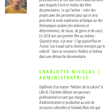
avec lesquels il écrit et réalise des films
documentaires. Ce qui l’anime : créer des
projets avec des personnes pour qui ce sera
peut-être la seule expérience artistique sur des
thématiques sociales (les violences et
déterminismes, de classe, de genre et de race).
En 2018 sort son premier film au cinéma :
Quand je veux, si je veux ! L’ivg aujourd’hui en
France
. Son travail suit le chemin entrepris par le
collectif : faire se rencontrer théâtre et cinéma
dans une démarche documentaire.
CHARLOTTE NICOLAS |
ADMINISTRATRICE
Diplômée d’un master “Métiers de la culture” à
Lille III, Charlotte débute son parcours
professionnel en tant que chargée
d’administration et production au sein de
structures culturelles et festivals lillois tels que