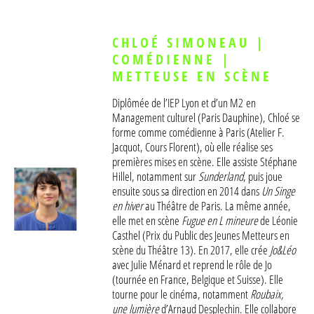
CHLOÉ SIMONEAU |
COMÉDIENNE |
METTEUSE EN SCÈNE
Diplômée de l’IEP Lyon et d’un M2 en
Management culturel (Paris Dauphine), Chloé se
forme comme comédienne à Paris (Atelier F.
Jacquot, Cours Florent), où elle réalise ses
premières mises en scène. Elle assiste Stéphane
Hillel, notamment sur
Sunderland
, puis joue
ensuite sous sa direction en 2014 dans
Un Singe
en hiver
au Théâtre de Paris. La même année,
elle met en scène
Fugue en L mineure
de Léonie
Casthel (Prix du Public des Jeunes Metteurs en
scène du Théâtre 13). En 2017, elle crée
Jo&Léo
avec Julie Ménard et reprend le rôle de Jo
(tournée en France, Belgique et Suisse). Elle
tourne pour le cinéma, notamment
Roubaix,
une lumière
d’Arnaud Desplechin. Elle collabore