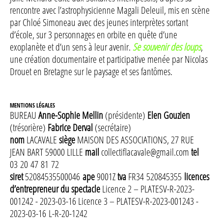
rencontre avec l’astrophysicienne Magali Deleuil, mis en scène
par Chloé Simoneau avec des jeunes interprètes sortant
d’école, sur 3 personnages en orbite en quête d’une
exoplanète et d’un sens à leur avenir.
Se souvenir des loups
,
une création documentaire et participative menée par Nicolas
Drouet en Bretagne sur le paysage et ses fantômes.
MENTIONS LÉGALES
BUREAU
Anne-Sophie Mellin
(présidente)
Elen Gouzien
(trésorière)
Fabrice Derval
(secrétaire)
nom
LACAVALE
siège
MAISON DES ASSOCIATIONS, 27 RUE
JEAN BART 59000 LILLE
mail
collectiflacavale@gmail.com
tel
03 20 47 81 72
siret
52084535500046
ape
9001Z
tva
FR34 520845355
licences
d’entrepreneur du spectacle
Licence 2 – PLATESV-R-2023-
001242 - 2023-03-16 Licence 3 – PLATESV-R-2023-001243 -
2023-03-16 L-R-20-1242