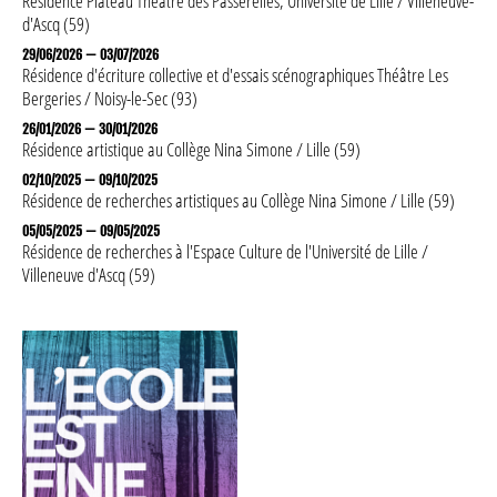
Résidence Plateau
Théâtre des Passerelles
, Université de Lille / Villeneuve-
CRÉATIONS
d'Ascq (59)
29/06/2026 — 03/07/2026
Résidence d'écriture collective et d'essais scénographiques
Théâtre Les
LABORATOIRES
Bergeries
/ Noisy-le-Sec (93)
AGENDA
26/01/2026 — 30/01/2026
Résidence artistique au
Collège Nina Simone
/ Lille (59)
02/10/2025 — 09/10/2025
Résidence de recherches artistiques au
Collège Nina Simone
/ Lille (59)
05/05/2025 — 09/05/2025
Résidence de recherches à
l'Espace Culture
de l'Université de Lille /
Villeneuve d'Ascq (59)