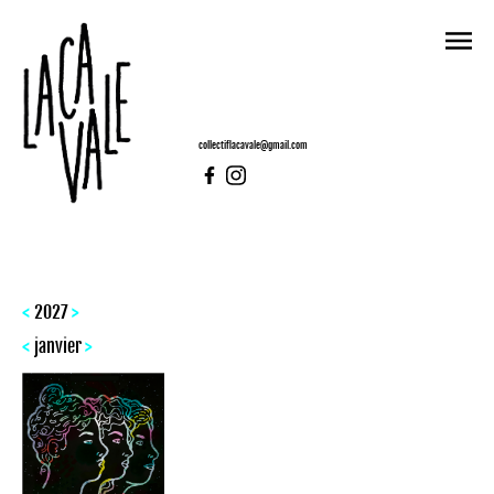
collectiflacavale@gmail.com
<
>
2027
<
>
janvier
LACAVALE
CRÉATIONS